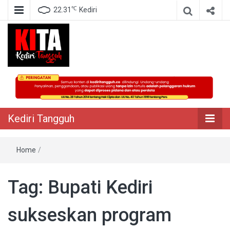
℃
22.31
Kediri
Berita Akurat Terpercaya
Kediri Tangguh
Kediri Tangguh
Home
/
Tag:
Bupati Kediri
sukseskan program