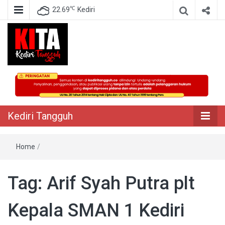
℃
22.69
Kediri
Berita Akurat Terpercaya
Kediri Tangguh
Kediri Tangguh
Home
/
Tag:
Arif Syah Putra plt
Kepala SMAN 1 Kediri