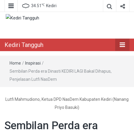
℃
34.51
Kediri
Berita Akurat Terpercaya
Kediri Tangguh
Kediri Tangguh
Home
/
Inspirasi
/
Sembilan Perda era Dinasti KEDIRI LAGI Bakal Dihapus,
Penjelasan Lutfi NasDem
Lutfi Mahmudiono, Ketua DPD NasDem Kabupaten Kediri (Nanang
Priyo Basuki)
Sembilan Perda era