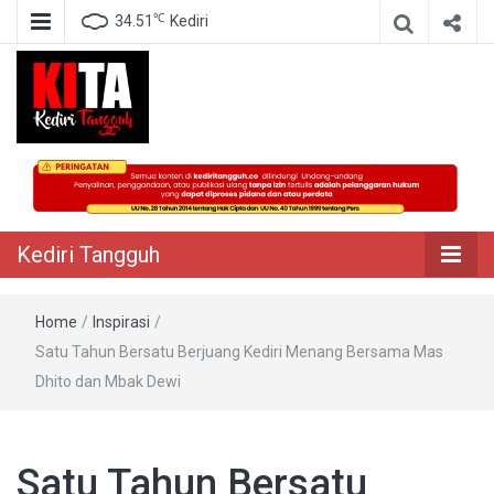
℃
34.51
Kediri
Berita Akurat Terpercaya
Kediri Tangguh
Kediri Tangguh
Home
/
Inspirasi
/
Satu Tahun Bersatu Berjuang Kediri Menang Bersama Mas
Dhito dan Mbak Dewi
Satu Tahun Bersatu