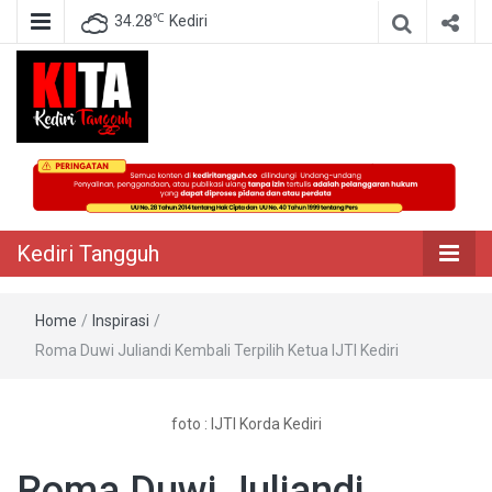
℃
34.28
Kediri
Berita Akurat Terpercaya
Kediri Tangguh
Kediri Tangguh
Home
/
Inspirasi
/
Roma Duwi Juliandi Kembali Terpilih Ketua IJTI Kediri
foto : IJTI Korda Kediri
Roma Duwi Juliandi