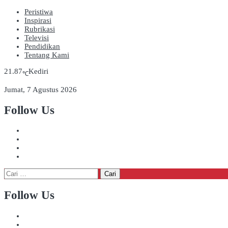
Peristiwa
Inspirasi
Rubrikasi
Televisi
Pendidikan
Tentang Kami
21.87
Kediri
℃
Jumat, 7 Agustus 2026
Follow Us
Cari
untuk:
Follow Us