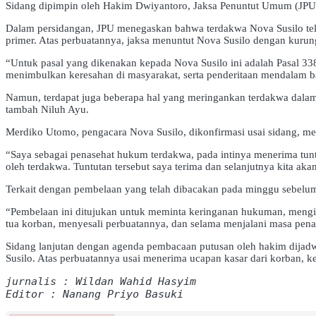
Sidang dipimpin oleh Hakim Dwiyantoro, Jaksa Penuntut Umum (JPU) 
Dalam persidangan, JPU menegaskan bahwa terdakwa Nova Susilo tel
primer. Atas perbuatannya, jaksa menuntut Nova Susilo dengan kurun
“Untuk pasal yang dikenakan kepada Nova Susilo ini adalah Pasal 3
menimbulkan keresahan di masyarakat, serta penderitaan mendalam bag
Namun, terdapat juga beberapa hal yang meringankan terdakwa dalam
tambah Niluh Ayu.
Merdiko Utomo, pengacara Nova Susilo, dikonfirmasi usai sidang, m
“Saya sebagai penasehat hukum terdakwa, pada intinya menerima tu
oleh terdakwa. Tuntutan tersebut saya terima dan selanjutnya kita a
Terkait dengan pembelaan yang telah dibacakan pada minggu sebelum
“Pembelaan ini ditujukan untuk meminta keringanan hukuman, meng
tua korban, menyesali perbuatannya, dan selama menjalani masa pena
Sidang lanjutan dengan agenda pembacaan putusan oleh hakim dijad
Susilo. Atas perbuatannya usai menerima ucapan kasar dari korban,
jurnalis : Wildan Wahid Hasyim
Editor : Nanang Priyo Basuki