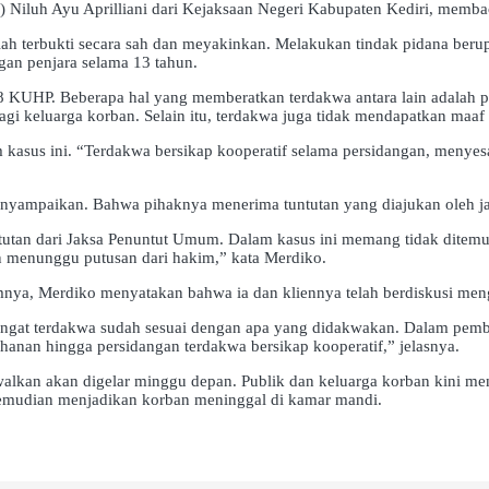
Niluh Ayu Aprilliani dari Kejaksaan Negeri Kabupaten Kediri, memba
ah terbukti secara sah dan meyakinkan. Melakukan tindak pidana ber
gan penjara selama 13 tahun.
38 KUHP. Beberapa hal yang memberatkan terdakwa antara lain adalah
i keluarga korban. Selain itu, terdakwa juga tidak mendapatkan maaf da
 kasus ini. “Terdakwa bersikap kooperatif selama persidangan, menye
enyampaikan. Bahwa pihaknya menerima tuntutan yang diajukan oleh j
ntutan dari Jaksa Penuntut Umum. Dalam kasus ini memang tidak dite
kan menunggu putusan dari hakim,” kata Merdiko.
nya, Merdiko menyatakan bahwa ia dan kliennya telah berdiskusi men
ingat terdakwa sudah sesuai dengan apa yang didakwakan. Dalam pem
hanan hingga persidangan terdakwa bersikap kooperatif,” jelasnya.
walkan akan digelar minggu depan. Publik dan keluarga korban kini 
 kemudian menjadikan korban meninggal di kamar mandi.