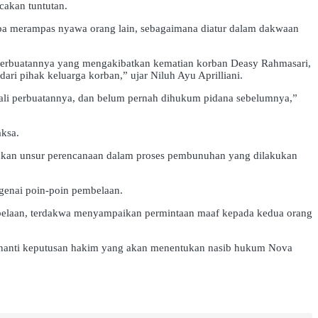
cakan tuntutan.
upa merampas nyawa orang lain, sebagaimana diatur dalam dakwaan
 perbuatannya yang mengakibatkan kematian korban Deasy Rahmasari,
ri pihak keluarga korban,” ujar Niluh Ayu Aprilliani.
sali perbuatannya, dan belum pernah dihukum pidana sebelumnya,”
aksa.
mukan unsur perencanaan dalam proses pembunuhan yang dilakukan
genai poin-poin pembelaan.
belaan, terdakwa menyampaikan permintaan maaf kepada kedua orang
menanti keputusan hakim yang akan menentukan nasib hukum Nova