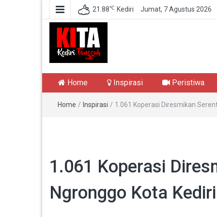
℃
21.88
Kediri
Jumat, 7 Agustus 2026
Kediri Tangguh
Berita Akurat Terpercaya
Home
Inspirasi
Peristiwa
Home
/
Inspirasi
/
1.061 Koperasi Diresmikan Seren
1.061 Koperasi Dire
Ngronggo Kota Kediri