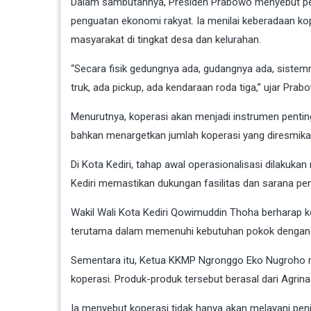
Dalam sambutannya, Presiden Prabowo menyebut pel
penguatan ekonomi rakyat. Ia menilai keberadaan k
masyarakat di tingkat desa dan kelurahan.
“Secara fisik gedungnya ada, gudangnya ada, sistem
truk, ada pickup, ada kendaraan roda tiga,” ujar Prab
Menurutnya, koperasi akan menjadi instrumen pent
bahkan menargetkan jumlah koperasi yang diresmika
Di Kota Kediri, tahap awal operasionalisasi dilakuk
Kediri memastikan dukungan fasilitas dan sarana pen
Wakil Wali Kota Kediri Qowimuddin Thoha berharap
terutama dalam memenuhi kebutuhan pokok dengan h
Sementara itu, Ketua KKMP Ngronggo
Eko Nugroho
m
koperasi. Produk-produk tersebut berasal dari Agrina
Ia menyebut koperasi tidak hanya akan melayani penj