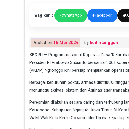
Bagikan :
WhatsApp
Facebook
X
Posted on
16 Mei 2026
by
kediritangguh
KEDIRI
— Program nasional Koperasi Desa/Kelurahan 
Presiden RI
Prabowo Subianto
bersama 1.061 koperas
(KKMP) Ngronggo kini bersiap menjalankan operasio
Berbagai kebutuhan pokok, armada distribusi hingga f
menunggu aktivasi sistem dari Agrinas agar transaks
Peresmian dilakukan secara daring dan terhubung l
Kertosono, Kabupaten Nganjuk, Jawa Timur. Di Kota Ke
Wakil Wali Kota Kediri
Qowimuddin Thoha
kepada pe