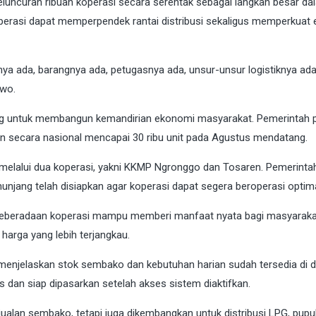
uncuran ribuan koperasi secara serentak sebagai langkah besar da
operasi dapat memperpendek rantai distribusi sekaligus memperkuat
nya ada, barangnya ada, petugasnya ada, unsur-unsur logistiknya ad
owo.
ing untuk membangun kemandirian ekonomi masyarakat. Pemerintah 
n secara nasional mencapai 30 ribu unit pada Agustus mendatang.
an melalui dua koperasi, yakni KKMP Ngronggo dan Tosaren. Pemerinta
unjang telah disiapkan agar koperasi dapat segera beroperasi optima
 keberadaan koperasi mampu memberi manfaat nyata bagi masyaraka
arga yang lebih terjangkau.
enjelaskan stok sembako dan kebutuhan harian sudah tersedia di 
s dan siap dipasarkan setelah akses sistem diaktifkan.
ualan sembako, tetapi juga dikembangkan untuk distribusi LPG, pupu