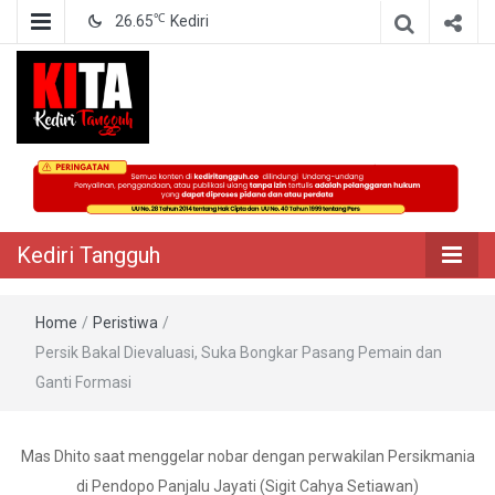
℃
26.65
Kediri
Berita Akurat Terpercaya
Kediri Tangguh
Kediri Tangguh
Home
/
Peristiwa
/
Persik Bakal Dievaluasi, Suka Bongkar Pasang Pemain dan
Ganti Formasi
Mas Dhito saat menggelar nobar dengan perwakilan Persikmania
di Pendopo Panjalu Jayati (Sigit Cahya Setiawan)