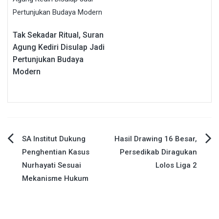
Tak Sekadar Ritual, Suran
Agung Kediri Disulap Jadi
Pertunjukan Budaya
Modern
Navigasi
SA Institut Dukung
Hasil Drawing 16 Besar,
Penghentian Kasus
Persedikab Diragukan
pos
Nurhayati Sesuai
Lolos Liga 2
Mekanisme Hukum