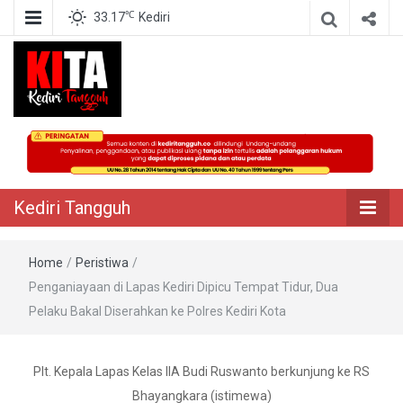
℃
33.17
Kediri
Berita Akurat Terpercaya
Kediri Tangguh
Kediri Tangguh
Home
/
Peristiwa
/
Penganiayaan di Lapas Kediri Dipicu Tempat Tidur, Dua
Pelaku Bakal Diserahkan ke Polres Kediri Kota
Plt. Kepala Lapas Kelas IIA Budi Ruswanto berkunjung ke RS
Bhayangkara (istimewa)