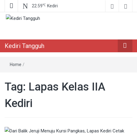
℃
22.59
Kediri
Berita Akurat Terpercaya
Kediri Tangguh
Kediri Tangguh
Home
/
Tag:
Lapas Kelas IIA
Kediri