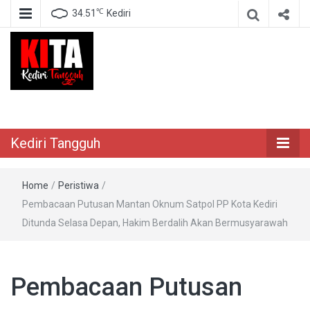
℃
34.51
Kediri
Berita Akurat Terpercaya
Kediri Tangguh
Kediri Tangguh
Home
/
Peristiwa
/
Pembacaan Putusan Mantan Oknum Satpol PP Kota Kediri
Ditunda Selasa Depan, Hakim Berdalih Akan Bermusyarawah
Pembacaan Putusan