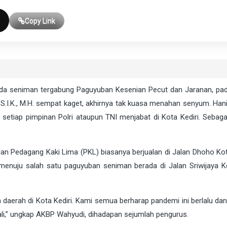
Copy Link
a seniman tergabung Paguyuban Kesenian Pecut dan Jaranan, pa
S.I.K., M.H. sempat kaget, akhirnya tak kuasa menahan senyum. Hani
setiap pimpinan Polri ataupun TNI menjabat di Kota Kediri. Sebaga
n Pedagang Kaki Lima (PKL) biasanya berjualan di Jalan Dhoho Kota
menuju salah satu paguyuban seniman berada di Jalan Sriwijaya K
 daerah di Kota Kediri. Kami semua berharap pandemi ini berlalu da
li,” ungkap AKBP Wahyudi, dihadapan sejumlah pengurus.