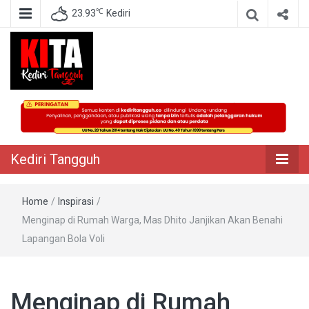
℃
23.93
Kediri
Berita Akurat Terpercaya
Kediri Tangguh
Kediri Tangguh
Home
/
Inspirasi
/
Menginap di Rumah Warga, Mas Dhito Janjikan Akan Benahi
Lapangan Bola Voli
Menginap di Rumah