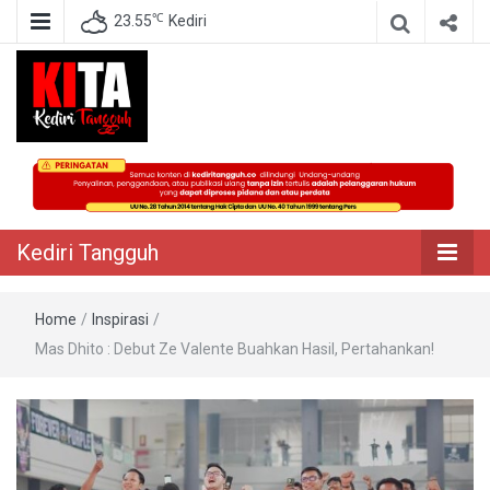
℃
23.55
Kediri
Berita Akurat Terpercaya
Kediri Tangguh
Kediri Tangguh
Home
/
Inspirasi
/
Mas Dhito : Debut Ze Valente Buahkan Hasil, Pertahankan!