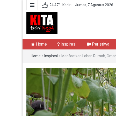
℃
24.47
Kediri
Jumat, 7 Agustus 2026
Kediri Tangguh
Berita Akurat Terpercaya
Home
Inspirasi
Peristiwa
Home
/
Inspirasi
/
Manfaatkan Lahan Rumah, Omah 