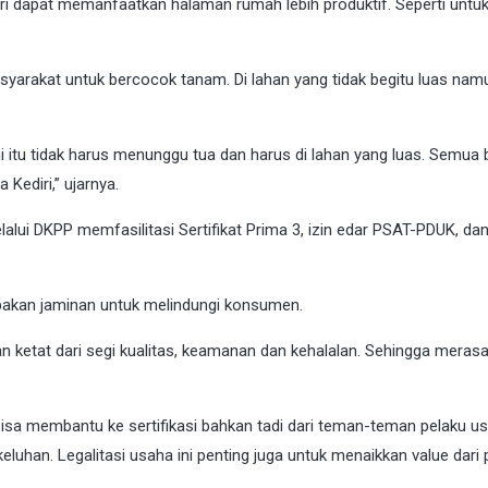
ri dapat memanfaatkan halaman rumah lebih produktif. Seperti untu
syarakat untuk bercocok tanam. Di lahan yang tidak begitu luas nam
itu tidak harus menunggu tua dan harus di lahan yang luas. Semua 
Kediri,” ujarnya.
lui DKPP memfasilitasi Sertifikat Prima 3, izin edar PSAT-PDUK, d
rupakan jaminan untuk melindungi konsumen.
n ketat dari segi kualitas, keamanan dan kehalalan. Sehingga mera
isa membantu ke sertifikasi bahkan tadi dari teman-teman pelaku u
uhan. Legalitasi usaha ini penting juga untuk menaikkan value dari