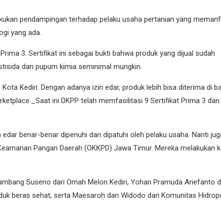
kan pendampingan terhadap pelaku usaha pertanian yang memanf
ogi yang ada.
 Prima 3. Sertifikat ini sebagai bukti bahwa produk yang dijual sudah
isida dan pupum kimia seminimal mungkin.
 Kota Kediri. Dengan adanya izin edar, produk lebih bisa diterima di b
ketplace._Saat ini DKPP telah memfasilitasi 9 Sertifikat Prima 3 dan 
 edar benar-benar dipenuhi dan dipatuhi oleh pelaku usaha. Nanti ju
Keamanan Pangan Daerah (OKKPD) Jawa Timur. Mereka melakukan k
a Bambang Suseno dari Omah Melon Kediri, Yohan Pramuda Ariefanto d
oduk beras sehat, serta Maesaroh dan Widodo dari Komunitas Hidrop