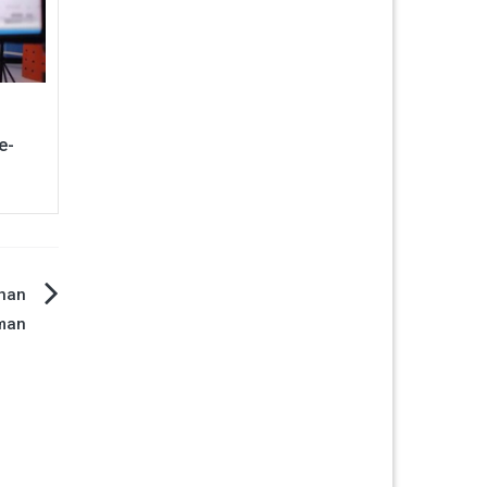
e-
anan
eman