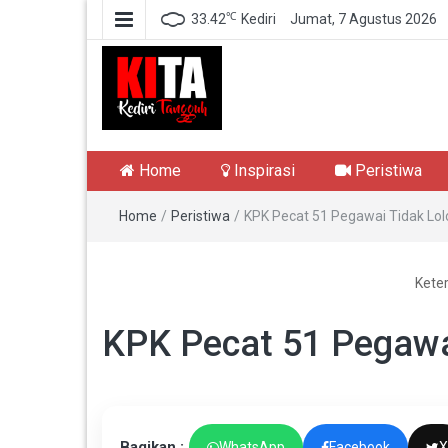
℃
33.42
Kediri
Jumat, 7 Agustus 2026
Kediri Tangguh
Berita Akurat Terpercaya
Home
Inspirasi
Peristiwa
Home
/
Peristiwa
/
KPK Pecat 51 Pegawai Tidak Lo
Kete
KPK Pecat 51 Pegawa
Bagikan :
WhatsApp
Facebook
X