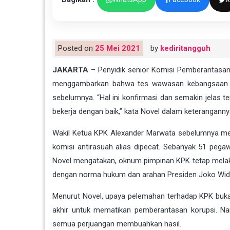
Posted on
25 Mei 2021
by
kediritangguh
JAKARTA
– Penyidik ​​senior Komisi Pemberantasa
menggambarkan bahwa tes wawasan kebangsaan (TW
sebelumnya. “Hal ini konfirmasi dan semakin jelas
bekerja dengan baik,” kata Novel dalam keterangannya
Wakil Ketua
KPK
Alexander Marwata sebelumnya men
komisi antirasuah alias dipecat. Sebanyak 51 pega
Novel mengatakan, oknum
pimpinan KPK
tetap mela
dengan norma hukum dan arahan Presiden Joko Wid
Menurut Novel, upaya pelemahan terhadap KPK bukan h
akhir untuk mematikan pemberantasan korupsi. Na
semua perjuangan membuahkan hasil.