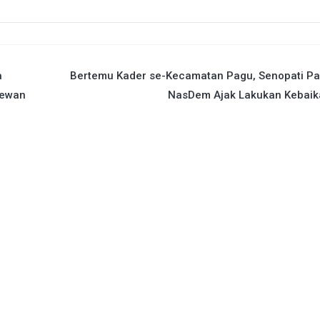
a
Bertemu Kader se-Kecamatan Pagu, Senopati Pa
Dewan
NasDem Ajak Lakukan Kebai