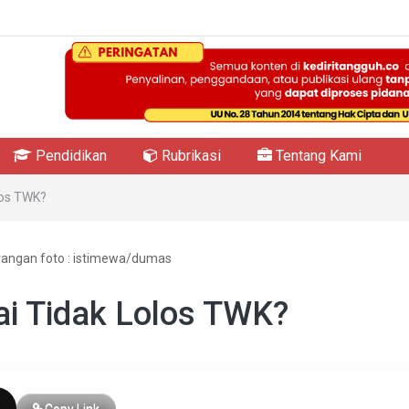
Pendidikan
Rubrikasi
Tentang Kami
los TWK?
rangan foto : istimewa/dumas
i Tidak Lolos TWK?
Copy Link