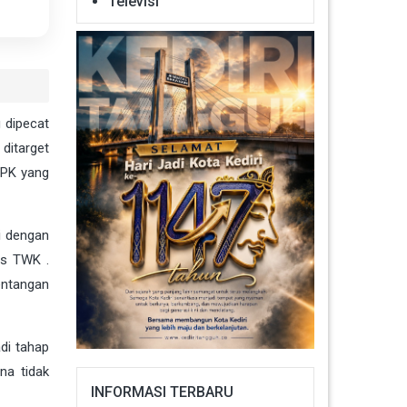
Televisi
 dipecat
ditarget
KPK yang
i dengan
os
TWK
.
entangan
di tahap
na tidak
INFORMASI TERBARU