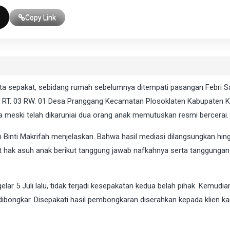
Copy Link
kata sepakat, sebidang rumah sebelumnya ditempati pasangan Febri 
r RT. 03 RW. 01 Desa Pranggang Kecamatan Plosoklaten Kabupaten Ke
a meski telah dikaruniai dua orang anak memutuskan resmi bercerai.
nti Makrifah menjelaskan. Bahwa hasil mediasi dilangsungkan hing
it hak asuh anak berikut tanggung jawab nafkahnya serta tanggungan
elar 5 Juli lalu, tidak terjadi kesepakatan kedua belah pihak. Kemudia
ibongkar. Disepakati hasil pembongkaran diserahkan kepada klien kam