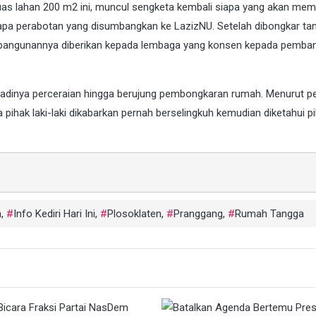
as lahan 200 m2 ini, muncul sengketa kembali siapa yang akan memb
apa perabotan yang disumbangkan ke LazizNU. Setelah dibongkar ta
han bangunannya diberikan kepada lembaga yang konsen kepada pemb
adinya perceraian hingga berujung pembongkaran rumah. Menurut p
a pihak laki-laki dikabarkan pernah berselingkuh kemudian diketahui p
h
,
Info Kediri Hari Ini
,
Plosoklaten
,
Pranggang
,
Rumah Tangga