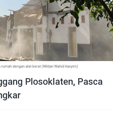
rumah dengan alat berat (Wildan Wahid Hasyim)
nggang Plosoklaten, Pasca
ngkar