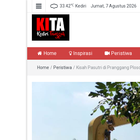
℃
33.42
Kediri
Jumat, 7 Agustus 2026
Kediri Tangguh
Berita Akurat Terpercaya
Home
Inspirasi
Peristiwa
Home
/
Peristiwa
/
Kisah Pasutri di Pranggang Plo