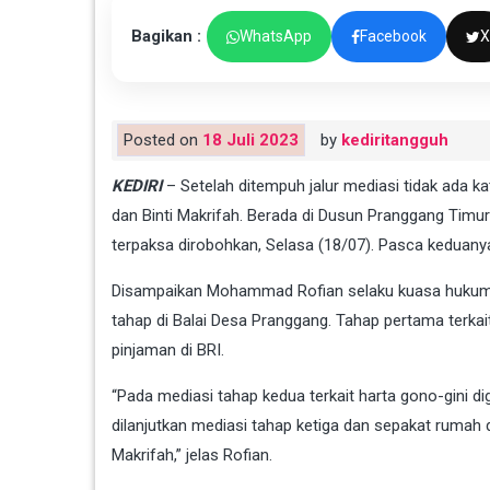
Bagikan :
WhatsApp
Facebook
X
Posted on
18 Juli 2023
by
kediritangguh
KEDIRI
– Setelah ditempuh jalur mediasi tidak ada 
dan Binti Makrifah. Berada di Dusun Pranggang Timu
terpaksa dirobohkan, Selasa (18/07). Pasca keduany
Disampaikan Mohammad Rofian selaku kuasa hukum Bi
tahap di Balai Desa Pranggang. Tahap pertama terka
pinjaman di BRI.
“Pada mediasi tahap kedua terkait harta gono-gini dig
dilanjutkan mediasi tahap ketiga dan sepakat rumah d
Makrifah,” jelas Rofian.