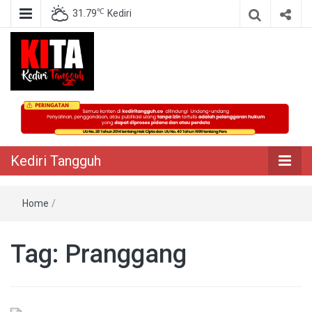
℃
31.79
Kediri
Berita Akurat Terpercaya
Kediri Tangguh
Kediri Tangguh
Home
/
Tag:
Pranggang