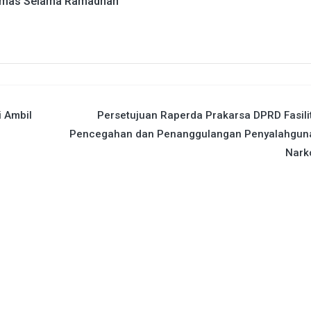
bmas Selama Ramadhan
i Ambil
Persetujuan Raperda Prakarsa DPRD Fasili
Pencegahan dan Penanggulangan Penyalahgun
Nark