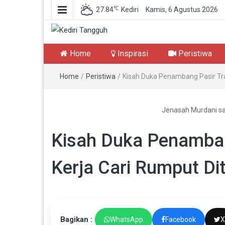
℃
27.84
Kediri
Kamis, 6 Agustus 2026
Kediri Tangguh
Berita Akurat Terpercaya
Home
Inspirasi
Peristiwa
Home
/
Peristiwa
/
Kisah Duka Penambang Pasir Tra
Jenasah Murdani sa
Kisah Duka Penambang
Kerja Cari Rumput D
Bagikan :
WhatsApp
Facebook
X