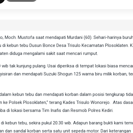
jo, Moch. Mustofa saat mendapati Murdani (60). Sehari-harinya buru
aku di kebun tebu Dusun Bonce Desa Trisulo Kecamatan Plosoklaten. 
en diduga mengalami sakit saat mencari rumput.
wib tak kunjung pulang. Usai diperiksa di tempat lokasi biasa mencari
yisiran dan mendapati Suzuki Shogun 125 warna biru milik korban, ter
dalam kebun tebu dan mendapati korban dalam posisi tengkurap tid
n ke Polsek Plosoklaten,” terang Kades Trisulo Wonorejo. Atas dasa
iba di lokasi bersama Tim Inafis dan Resmob Polres Kediri.
i kebun tebu, sekira pukul 20.30 wib. Adapun barang bukti kami tem
aian dan sandal korban serta satu unit sepeda motor. Dari keterangan