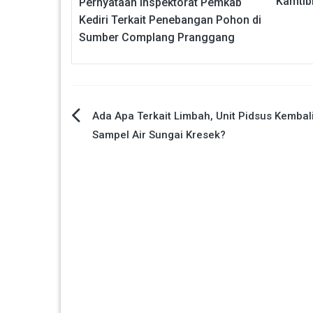
Kamti
Pernyataan Inspektorat Pemkab
Kediri Terkait Penebangan Pohon di
Sumber Complang Pranggang
Navigasi
Ada Apa Terkait Limbah, Unit Pidsus Kembal
Sampel Air Sungai Kresek?
pos