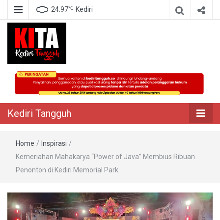
℃
24.97
Kediri
Berita Akurat Terpercaya
Kediri Tangguh
Kediri Tangguh
Home
/
Inspirasi
/
Kemeriahan Mahakarya “Power of Java” Membius Ribuan
Penonton di Kediri Memorial Park