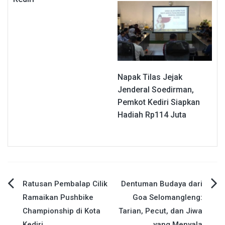
Napak Tilas Jejak
Jenderal Soedirman,
Pemkot Kediri Siapkan
Hadiah Rp114 Juta
Navigasi
Ratusan Pembalap Cilik
Dentuman Budaya dari
Ramaikan Pushbike
Goa Selomangleng:
pos
Championship di Kota
Tarian, Pecut, dan Jiwa
Kediri
yang Menyala