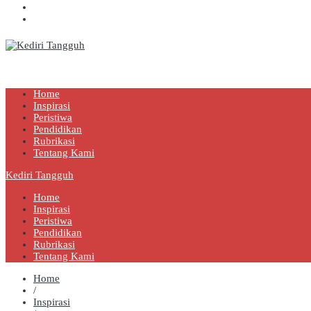
Kediri Tangguh
Berita Akurat Terpercaya
Home
Inspirasi
Peristiwa
Pendidikan
Rubrikasi
Tentang Kami
Kediri Tangguh
Home
Inspirasi
Peristiwa
Pendidikan
Rubrikasi
Tentang Kami
Home
/
Inspirasi