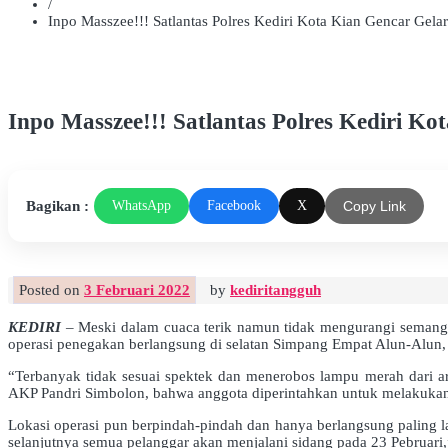
/
Inpo Masszee!!! Satlantas Polres Kediri Kota Kian Gencar Gelar
Inpo Masszee!!! Satlantas Polres Kediri Ko
Bagikan :
WhatsApp
Facebook
X
Copy Link
Posted on
3 Februari 2022
by
kediritangguh
KEDIRI
– Meski dalam cuaca terik namun tidak mengurangi semangat 
operasi penegakan berlangsung di selatan Simpang Empat Alun-Alun, J
“Terbanyak tidak sesuai spektek dan menerobos lampu merah dari ara
AKP Pandri Simbolon, bahwa anggota diperintahkan untuk melakukan op
Lokasi operasi pun berpindah-pindah dan hanya berlangsung paling l
selanjutnya semua pelanggar akan menjalani sidang pada 23 Pebruari,”