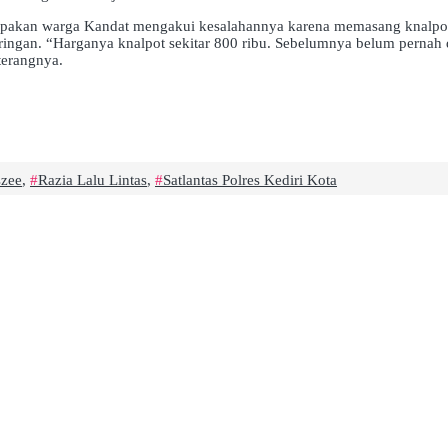
erupakan warga Kandat mengakui kesalahannya karena memasang knalpo
ingan. “Harganya knalpot sekitar 800 ribu. Sebelumnya belum pernah di
 terangnya.
szee
,
Razia Lalu Lintas
,
Satlantas Polres Kediri Kota