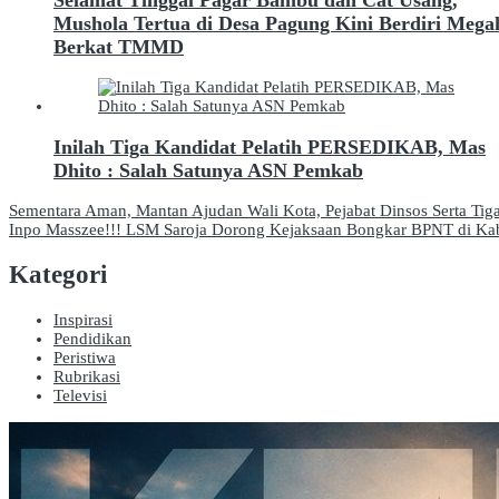
Mushola Tertua di Desa Pagung Kini Berdiri Mega
Berkat TMMD
Inilah Tiga Kandidat Pelatih PERSEDIKAB, Mas
Dhito : Salah Satunya ASN Pemkab
Navigasi
Sementara Aman, Mantan Ajudan Wali Kota, Pejabat Dinsos Serta Tig
Inpo Masszee!!! LSM Saroja Dorong Kejaksaan Bongkar BPNT di Kab
pos
Kategori
Inspirasi
Pendidikan
Peristiwa
Rubrikasi
Televisi