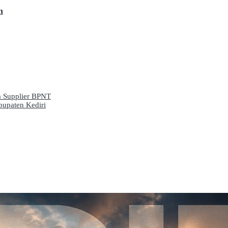
h
a Supplier BPNT
upaten Kediri