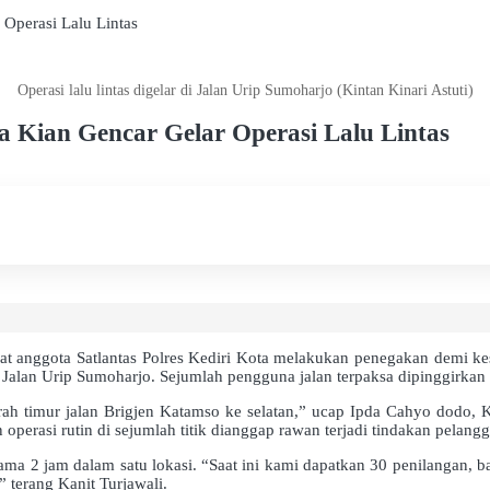
 Operasi Lalu Lintas
Operasi lalu lintas digelar di Jalan Urip Sumoharjo (Kintan Kinari Astuti)
ta Kian Gencar Gelar Operasi Lalu Lintas
anggota Satlantas Polres Kediri Kota melakukan penegakan demi kesad
alan Urip Sumoharjo. Sejumlah pengguna jalan terpaksa dipinggirkan d
h timur jalan Brigjen Katamso ke selatan,” ucap Ipda Cahyo dodo, Ka
erasi rutin di sejumlah titik dianggap rawan terjadi tindakan pelangg
ama 2 jam dalam satu lokasi. “Saat ini kami dapatkan 30 penilangan, 
 terang Kanit Turjawali.