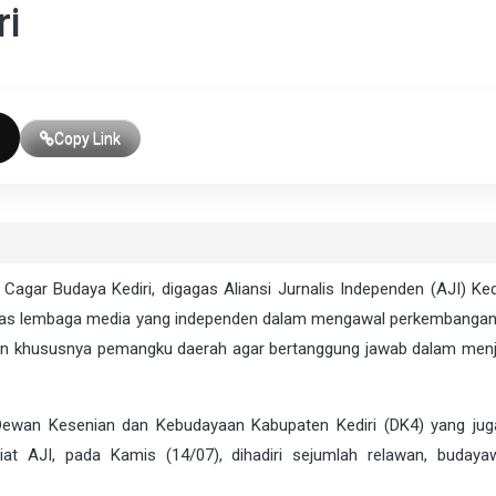
ri
Copy Link
ar Budaya Kediri, digagas Aliansi Jurnalis Independen (AJI) Kedi
k atas lembaga media yang independen dalam mengawal perkembangan
s dan khususnya pemangku daerah agar bertanggung jawab dalam men
ewan Kesenian dan Kebudayaan Kabupaten Kediri (DK4) yang ju
tariat AJI, pada Kamis (14/07), dihadiri sejumlah relawan, buday