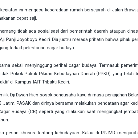
kegiatan ini mengacu keberadaan rumah bersejarah di Jalan Brawij
makanan cepat saji.
mang tidak ada sosialisasi dari pemerintah daerah ataupun dinas t
i Panji Joyoboyo Kediri. Dia justru merasa prihatin bahwa pihak pe
ng terkait pelestarian cagar budaya.
k sama sekali menyinggung perihal cagar budaya. Termasuk pemerin
tidak Pokok Pokok Pikiran Kebudayaan Daerah (PPKD) yang telah t
ktif di Kampus IAIT Tribakti Kediri.
lik Dji Djwan Hien sosok pengusaha kayu di masa penjajahan Bela
 Jatim, PASAK dan dirinya bersama melakukan pendataan agar ke
agar Budaya (CB) seperti yang dilakukan saat mengangkat jemba
ahun.
da pesan khusus tentang kebudayaan. Kalau di RPJMD mengara