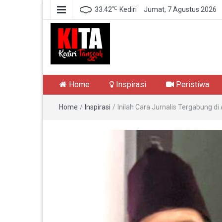
℃
33.42
Kediri
Jumat, 7 Agustus 2026
Kediri Tangguh
Berita Akurat Terpercaya
Home
Inspirasi
Peristiwa
Home
/
Inspirasi
/
Inilah Cara Jurnalis Tergabung di