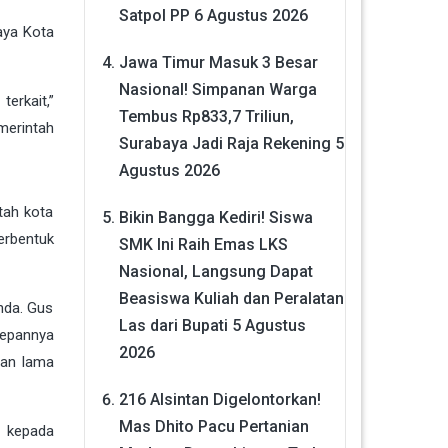
Satpol PP
6 Agustus 2026
aya Kota
Jawa Timur Masuk 3 Besar
Nasional! Simpanan Warga
erkait,”
Tembus Rp833,7 Triliun,
merintah
Surabaya Jadi Raja Rekening
5
Agustus 2026
tah kota
Bikin Bangga Kediri! Siswa
erbentuk
SMK Ini Raih Emas LKS
Nasional, Langsung Dapat
Beasiswa Kuliah dan Peralatan
nda. Gus
Las dari Bupati
5 Agustus
depannya
2026
tan lama
216 Alsintan Digelontorkan!
Mas Dhito Pacu Pertanian
h kepada