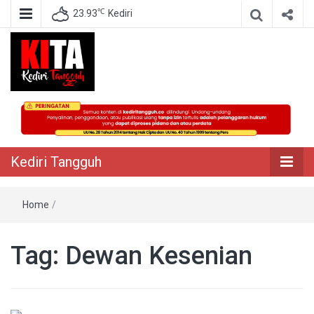
℃
23.93
Kediri
Berita Akurat Terpercaya
Kediri Tangguh
Kediri Tangguh
Home
/
Tag:
Dewan Kesenian