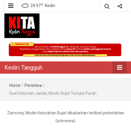
℃
24.97
Kediri
Berita Akurat Terpercaya
Kediri Tangguh
Kediri Tangguh
Home
/
Peristiwa
/
Duel Rebutan Janda, Modin Bujel Terluka Parah
Zamrony, Modin Kelurahan Bujel dikabarkan terlibat perkelahian
(istimewa)