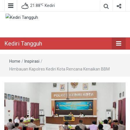
℃
21.88
Kediri
Berita Akurat Terpercaya
Kediri Tangguh
Kediri Tangguh
Home
/
Inspirasi
/
Himbauan Kapolres Kediri Kota Rencana Kenaikan BBM