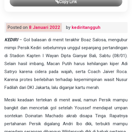
Copy Link
Posted on
8 Januari 2022
by
kediritangguh
KEDIRI
– Gol balasan di menit terakhir Boaz Salosa, mengubur
mimpi Persik Kediri sebelumnya unggul sepanjang pertandingan
di Stadion Kapten I Wayan Dipta Gianyar Bali, Sabtu (08/01).
Selain hasil imbang, Macan Putih harus kehilangan kiper Adi
Satryo karena cidera pada wajah, serta Coach Jaiver Roca.
Karena protes berlebihan terhadap kepemimpinan wasit Nusur
Fadilah dari DKI Jakarta, lalu diganjar kartu merah.
Meski keadaan tertekan di menit awal, namun Persik mampu
bangkit dan mencetak gol setelah Youssef mendapat umpan
sontekan Doinatan Machado akrab disapa Tinga. Rapatnya
pertahanan Persik digalang Andri Ibo dkk, terbukti mampu
meredam serangan dibangun Wildansyah dkk di babak pertama.