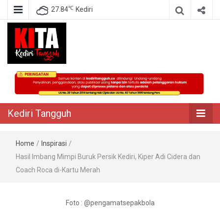
℃
27.84
Kediri
Berita Akurat Terpercaya
Kediri Tangguh
Kediri Tangguh
Home
/
Inspirasi
/
Hasil Imbang Mimpi Buruk Persik Kediri, Kiper Adi Cidera dan
Coach Roca di-Kartu Merah
Foto : @pengamatsepakbola