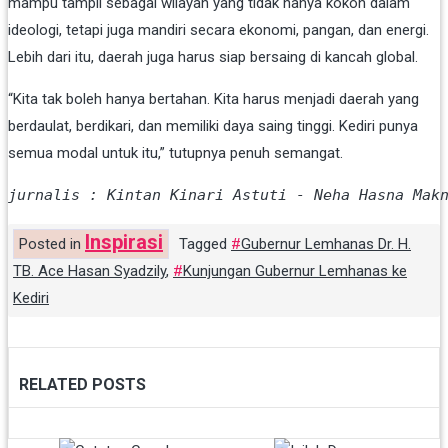
mampu
tampil
sebagai
wilayah
yang
tidak
hanya
kokoh
dalam
ideologi,
tetapi
juga
mandiri
secara
ekonomi,
pangan,
dan
energi.
Lebih
dari
itu,
daerah
juga
harus
siap
bersaing
di
kancah
global.
“
Kita
tak
boleh
hanya
bertahan.
Kita
harus
menjadi
daerah
yang
berdaulat,
berdikari,
dan
memiliki
daya
saing
tinggi.
Kediri
punya
semua
modal
untuk
itu,”
tutupnya
penuh
semangat.
jurnalis : Kintan Kinari Astuti - Neha Hasna Mak
Inspirasi
Posted in
Tagged
Gubernur Lemhanas Dr. H.
TB. Ace Hasan Syadzily
,
Kunjungan Gubernur Lemhanas ke
Kediri
RELATED POSTS