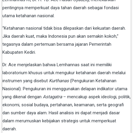
pentingnya
memperkuat
daya
tahan
daerah
sebagai
fondasi
utama
ketahanan
nasional.
“
Ketahanan
nasional
tidak
bisa
dilepaskan
dari
kekuatan
daerah.
Jika
daerah
kuat,
maka
Indonesia
pun
akan
semakin
kokoh,”
tegasnya
dalam
pertemuan
bersama
jajaran
Pemerintah
Kabupaten
Kediri.
Dr.
Ace
menjelaskan
bahwa
Lemhannas
saat
ini
memiliki
laboratorium
khusus
untuk
mengukur
ketahanan
daerah
melalui
instrumen
yang
disebut
Kurthanas
(
Pengukuran
Ketahanan
Nasional).
Pengukuran
ini
menggunakan
delapan
indikator
utama
yang
dikenal
dengan
Astagatra
–
mencakup
aspek
ideologi,
politik,
ekonomi,
sosial
budaya,
pertahanan,
keamanan,
serta
geografi
dan
sumber
daya
alam.
Hasil
analisis
ini
dapat
menjadi
dasar
dalam
merumuskan
kebijakan
strategis
untuk
memperkuat
daerah.