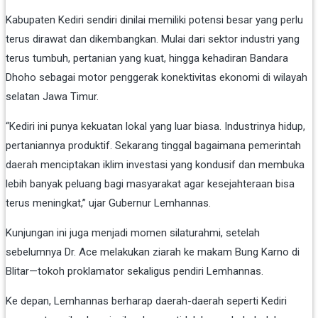
Kabupaten
Kediri
sendiri
dinilai
memiliki
potensi
besar
yang
perlu
terus
dirawat
dan
dikembangkan.
Mulai
dari
sektor
industri
yang
terus
tumbuh,
pertanian
yang
kuat,
hingga
kehadiran
Bandara
Dhoho
sebagai
motor
penggerak
konektivitas
ekonomi
di
wilayah
selatan
Jawa
Timur.
“
Kediri
ini
punya
kekuatan
lokal
yang
luar
biasa.
Industrinya
hidup,
pertaniannya
produktif.
Sekarang
tinggal
bagaimana
pemerintah
daerah
menciptakan
iklim
investasi
yang
kondusif
dan
membuka
lebih
banyak
peluang
bagi
masyarakat
agar
kesejahteraan
bisa
terus
meningkat,”
ujar
Gubernur
Lemhannas.
Kunjungan
ini
juga
menjadi
momen
silaturahmi,
setelah
sebelumnya
Dr.
Ace
melakukan
ziarah
ke
makam
Bung
Karno
di
Blitar—
tokoh
proklamator
sekaligus
pendiri
Lemhannas.
Ke
depan,
Lemhannas
berharap
daerah-
daerah
seperti
Kediri