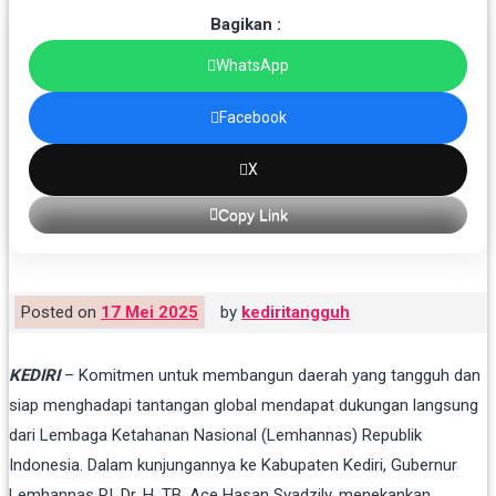
Bagikan :
WhatsApp
Facebook
X
Copy Link
Posted on
17 Mei 2025
by
kediritangguh
KEDIRI
–
Komitmen
untuk
membangun
daerah
yang
tangguh
dan
siap
menghadapi
tantangan
global
mendapat
dukungan
langsung
dari
Lembaga
Ketahanan
Nasional (
Lemhannas)
Republik
Indonesia.
Dalam
kunjungannya
ke
Kabupaten
Kediri,
Gubernur
Lemhannas
RI,
Dr.
H.
TB.
Ace
Hasan
Syadzily,
menekankan