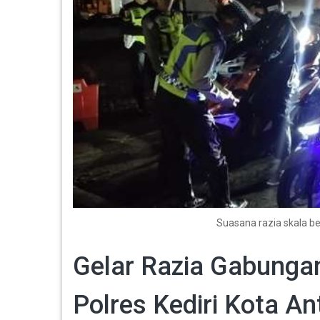
Suasana razia skala be
Gelar Razia Gabungan
Polres Kediri Kota An