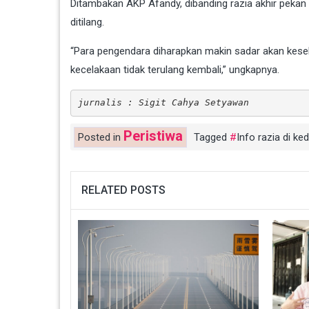
Ditambakan AKP Afandy, dibanding razia akhir pekan
ditilang.
“Para pengendara diharapkan makin sadar akan kesela
kecelakaan tidak terulang kembali,” ungkapnya.
jurnalis : Sigit Cahya Setyawan
Peristiwa
Posted in
Tagged
Info razia di kedi
RELATED POSTS