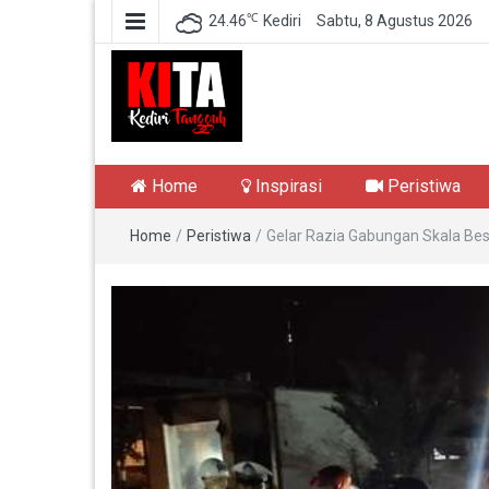
℃
24.46
Kediri
Sabtu, 8 Agustus 2026
Kediri Tangguh
Berita Akurat Terpercaya
Home
Inspirasi
Peristiwa
Home
/
Peristiwa
/
Gelar Razia Gabungan Skala Besa