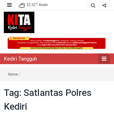
℃
32.32
Kediri
Berita Akurat Terpercaya
Kediri Tangguh
Kediri Tangguh
Home
/
Tag:
Satlantas Polres
Kediri