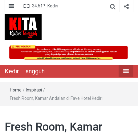
℃
34.51
Kediri
Berita Akurat Terpercaya
Kediri Tangguh
Kediri Tangguh
Home
/
Inspirasi
/
Fresh Room, Kamar Andalan di Fave Hotel Kediri
Fresh Room, Kamar