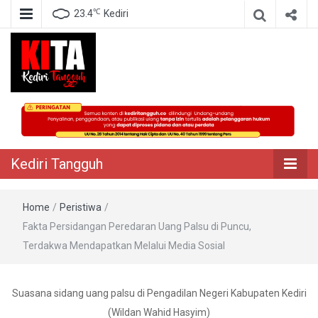
℃
23.4
Kediri
Berita Akurat Terpercaya
Kediri Tangguh
Kediri Tangguh
Home
/
Peristiwa
/
Fakta Persidangan Peredaran Uang Palsu di Puncu,
Terdakwa Mendapatkan Melalui Media Sosial
Suasana sidang uang palsu di Pengadilan Negeri Kabupaten Kediri
(Wildan Wahid Hasyim)