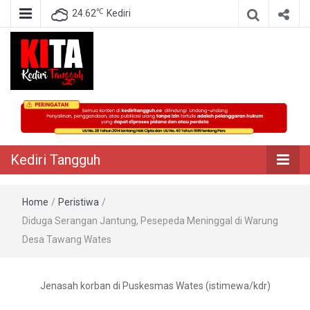
℃
24.62
Kediri
Berita Akurat Terpercaya
Kediri Tangguh
Kediri Tangguh
Home
/
Peristiwa
/
Diduga Serangan Jantung, Pesepeda Meninggal di Warung
Desa Tawang Wates
Jenasah korban di Puskesmas Wates (istimewa/kdr)