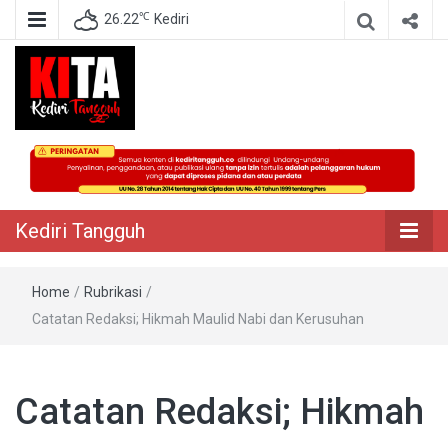
℃
26.22
Kediri
Berita Akurat Terpercaya
Kediri Tangguh
Kediri Tangguh
Home
/
Rubrikasi
/
Catatan Redaksi; Hikmah Maulid Nabi dan Kerusuhan
Catatan Redaksi; Hikmah