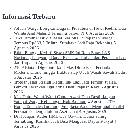
Informasi Terbaru
Aduan Warga Bongkar Dugaan Prostitusi di Hotel Kediri, Dua
Wanita Asal Malang Terjaring Satpol PP
6 Agustus 2026
Jawa Timur Masuk 3 Besar Nasional! Simpanan Warga
Tembus Rp833,7 Triliun, Surabaya Jadi Raja Rekening
5
Agustus 2026
Bikin Bangga Kediri! Siswa SMK Ini Raih Emas LKS
Nasional, Langsung Dapat Beasiswa Kuliah dan Peralatan Las
dari Bupati
5 Agustus 2026
216 Alsintan Digelontorkan! Mas Dhito Pacu Pertanian
Modern, Drone hingga Traktor Siap Ubah Wajah Sawah Kediri
5 Agustus 2026
Trotoar Jalan Stasiun Kediri Tak Lagi Jadi Tempat Jualan,
Pemkot Terapkan Tiga Zona Demi Pejalan Kaki
5 Agustus
2026
Mas Dhito Wanti-Wanti Camat Awasi Data Desil, Jangan
Sampai Warga Kehilangan Hak Bantuan
4 Agustus 2026
Harga Tanah Melambung, Sengketa Wakaf Mengintai: Kediri
Perkuat Benteng Hukum Aset Umat
4 Agustus 2026
Di Hadapan Kader HMI, Gus Qowim: Dunia Saling
Terhubung, Konflik Jauh Bisa Menguras Dapur Rakyat
4
Agustus 2026