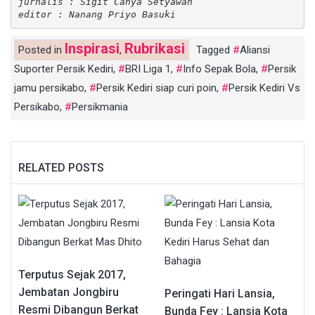
jurnalis : Sigit Cahya Setyawan
editor : Nanang Priyo Basuki
Inspirasi
Rubrikasi
Posted in
,
Tagged
Aliansi
Suporter Persik Kediri
,
BRI Liga 1
,
Info Sepak Bola
,
Persik
jamu persikabo
,
Persik Kediri siap curi poin
,
Persik Kediri Vs
Persikabo
,
Persikmania
RELATED POSTS
Terputus Sejak 2017,
Jembatan Jongbiru
Peringati Hari Lansia,
Resmi Dibangun Berkat
Bunda Fey : Lansia Kota