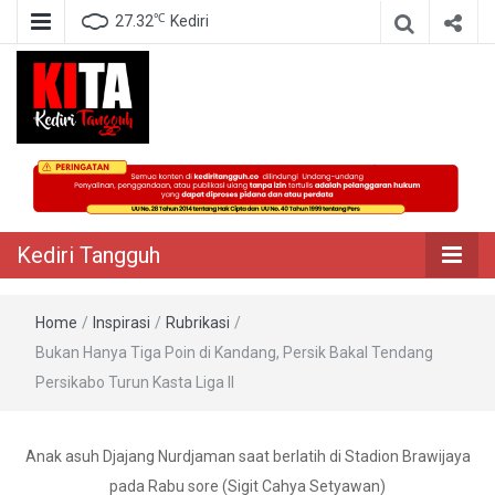
℃
27.32
Kediri
Berita Akurat Terpercaya
Kediri Tangguh
Kediri Tangguh
Home
/
Inspirasi
/
Rubrikasi
/
Bukan Hanya Tiga Poin di Kandang, Persik Bakal Tendang
Persikabo Turun Kasta Liga II
Anak asuh Djajang Nurdjaman saat berlatih di Stadion Brawijaya
pada Rabu sore (Sigit Cahya Setyawan)