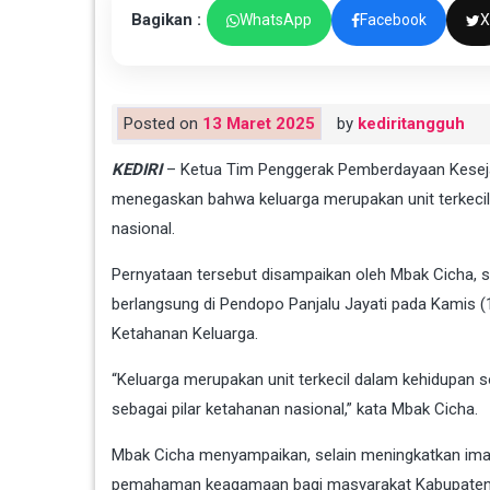
Bagikan :
WhatsApp
Facebook
X
Posted on
13 Maret 2025
by
kediritangguh
KEDIRI
– Ketua Tim Penggerak Pemberdayaan Kesejaht
menegaskan bahwa keluarga merupakan unit terkecil
nasional.
Pernyataan tersebut disampaikan oleh Mbak Cicha,
berlangsung di Pendopo Panjalu Jayati pada Kamis (1
Ketahanan Keluarga.
“Keluarga merupakan unit terkecil dalam kehidupan s
sebagai pilar ketahanan nasional,” kata Mbak Cicha.
Mbak Cicha menyampaikan, selain meningkatkan iman 
pemahaman keagamaan bagi masyarakat Kabupaten 