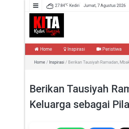
℃
27.84
Kediri
Jumat, 7 Agustus 2026
Kediri Tangguh
Berita Akurat Terpercaya
Home
Inspirasi
Peristiwa
Home
/
Inspirasi
/
Berikan Tausiyah Ramadan, Mbak
Berikan Tausiyah Ra
Keluarga sebagai Pi