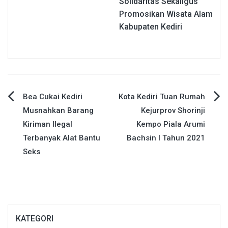
Solidaritas Sekaligus
Promosikan Wisata Alam
Kabupaten Kediri
Navigasi
Bea Cukai Kediri
Kota Kediri Tuan Rumah
Musnahkan Barang
Kejurprov Shorinji
pos
Kiriman Ilegal
Kempo Piala Arumi
Terbanyak Alat Bantu
Bachsin I Tahun 2021
Seks
KATEGORI