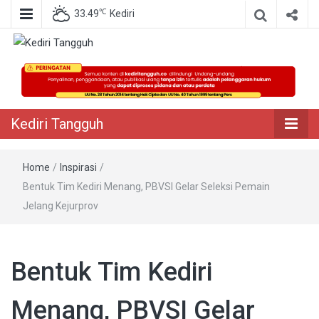
℃
33.49
Kediri
Berita Akurat Terpercaya
Kediri Tangguh
Kediri Tangguh
Home
/
Inspirasi
/
Bentuk Tim Kediri Menang, PBVSI Gelar Seleksi Pemain
Jelang Kejurprov
Bentuk Tim Kediri
Menang, PBVSI Gelar