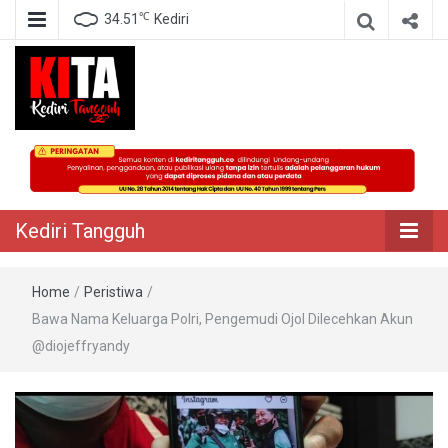
℃
34.51
Kediri
Berita Akurat Terpercaya
Kediri Tangguh
Kediri Tangguh
Home
/
Peristiwa
/
Bawa Nama Keluarga Polri, Pengemudi Ojol Dilecehkan Akun
@diojeffryandy