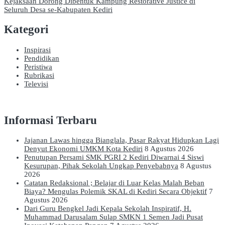
Kejaksaan Dorong Dibentuk Kampung Restorative Justice di
Seluruh Desa se-Kabupaten Kediri
Kategori
Inspirasi
Pendidikan
Peristiwa
Rubrikasi
Televisi
Informasi Terbaru
Jajanan Lawas hingga Bianglala, Pasar Rakyat Hidupkan Lagi
Denyut Ekonomi UMKM Kota Kediri
8 Agustus 2026
Penutupan Persami SMK PGRI 2 Kediri Diwarnai 4 Siswi
Kesurupan, Pihak Sekolah Ungkap Penyebabnya
8 Agustus
2026
Catatan Redaksional ; Belajar di Luar Kelas Malah Beban
Biaya? Mengulas Polemik SKAL di Kediri Secara Objektif
7
Agustus 2026
Dari Guru Bengkel Jadi Kepala Sekolah Inspiratif, H.
Muhammad Darusalam Sulap SMKN 1 Semen Jadi Pusat