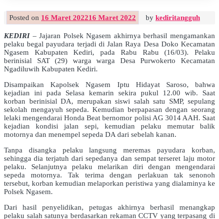
Posted on
16 Maret 2022
16 Maret 2022
by
kediritangguh
KEDIRI
– Jajaran Polsek Ngasem akhirnya berhasil mengamankan
pelaku begal payudara terjadi di Jalan Raya Desa Doko Kecamatan
Ngasem Kabupaten Kediri, pada Rabu Rabu (16/03). Pelaku
berinisial SAT (29) warga warga Desa Purwokerto Kecamatan
Ngadiluwih Kabupaten Kediri.
Disampaikan Kapolsek Ngasem Iptu Hidayat Saroso, bahwa
kejadian ini pada Selasa kemarin sekira pukul 12.00 wib. Saat
korban berinisial DA, merupakan siswi salah satu SMP, sepulang
sekolah mengayuh sepeda. Kemudian berpapasan dengan seorang
lelaki mengendarai Honda Beat bernomor polisi AG 3014 AAH. Saat
kejadian kondisi jalan sepi, kemudian pelaku memutar balik
motornya dan menempel sepeda DA dari sebelah kanan.
Tanpa disangka pelaku langsung meremas payudara korban,
sehingga dia terjatuh dari sepedanya dan sempat terseret laju motor
pelaku. Selanjutnya pelaku melarikan diri dengan mengendarai
sepeda motornya. Tak terima dengan perlakuan tak senonoh
tersebut, korban kemudian melaporkan peristiwa yang dialaminya ke
Polsek Ngasem.
Dari hasil penyelidikan, petugas akhirnya berhasil menangkap
pelaku salah satunya berdasarkan rekaman CCTV yang terpasang di