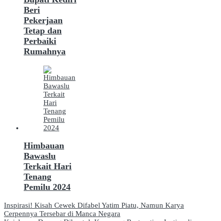
Beri
Pekerjaan
Tetap dan
Perbaiki
Rumahnya
Himbauan
Bawaslu
Terkait Hari
Tenang
Pemilu 2024
Navigasi
Inspirasi! Kisah Cewek Difabel Yatim Piatu, Namun Karya
Cerpennya Tersebar di Manca Negara
pos