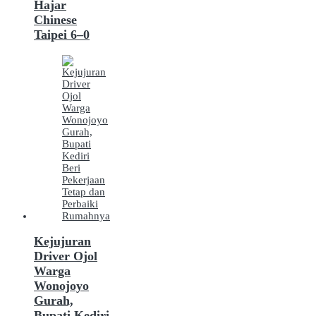
Hajar
Chinese
Taipei 6–0
Kejujuran
Driver Ojol
Warga
Wonojoyo
Gurah,
Bupati Kediri