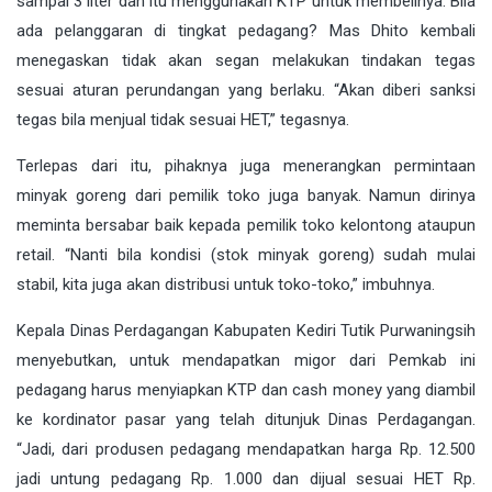
sampai 3 liter dan itu menggunakan KTP untuk membelinya. Bila
ada pelanggaran di tingkat pedagang? Mas Dhito kembali
menegaskan tidak akan segan melakukan tindakan tegas
sesuai aturan perundangan yang berlaku. “Akan diberi sanksi
tegas bila menjual tidak sesuai HET,” tegasnya.
Terlepas dari itu, pihaknya juga menerangkan permintaan
minyak goreng dari pemilik toko juga banyak. Namun dirinya
meminta bersabar baik kepada pemilik toko kelontong ataupun
retail. “Nanti bila kondisi (stok minyak goreng) sudah mulai
stabil, kita juga akan distribusi untuk toko-toko,” imbuhnya.
Kepala Dinas Perdagangan Kabupaten Kediri Tutik Purwaningsih
menyebutkan, untuk mendapatkan migor dari Pemkab ini
pedagang harus menyiapkan KTP dan cash money yang diambil
ke kordinator pasar yang telah ditunjuk Dinas Perdagangan.
“Jadi, dari produsen pedagang mendapatkan harga Rp. 12.500
jadi untung pedagang Rp. 1.000 dan dijual sesuai HET Rp.