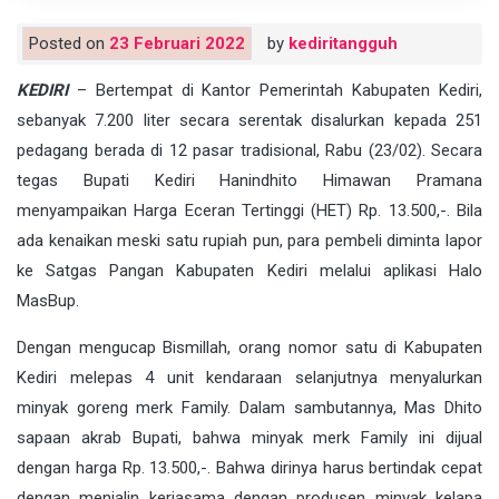
Posted on
23 Februari 2022
by
kediritangguh
KEDIRI
– Bertempat di Kantor Pemerintah Kabupaten Kediri,
sebanyak 7.200 liter secara serentak disalurkan kepada 251
pedagang berada di 12 pasar tradisional, Rabu (23/02). Secara
tegas Bupati Kediri Hanindhito Himawan Pramana
menyampaikan Harga Eceran Tertinggi (HET) Rp. 13.500,-. Bila
ada kenaikan meski satu rupiah pun, para pembeli diminta lapor
ke Satgas Pangan Kabupaten Kediri melalui aplikasi Halo
MasBup.
Dengan mengucap Bismillah, orang nomor satu di Kabupaten
Kediri melepas 4 unit kendaraan selanjutnya menyalurkan
minyak goreng merk Family. Dalam sambutannya, Mas Dhito
sapaan akrab Bupati, bahwa minyak merk Family ini dijual
dengan harga Rp. 13.500,-. Bahwa dirinya harus bertindak cepat
dengan menjalin kerjasama dengan produsen minyak kelapa