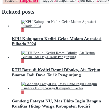
Inspirasi
Posted in
Tagged
Balapan Liar
,
judi balap
,
Jumat 
Related posts
KPU Kabupaten Kediri Gelar Malam Apresiasi
Pilkada 2024
RTH Baru di Kediri Resmi Dibuka, Air Terjun
Buatan Jadi Daya Tarik Pengunjung
Gandeng Fatayat NU, Mas Dhito Ingin Bangun
Kualitas Hidup Warga Kabupaten Kediri