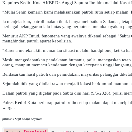
Kapolres Kediri Kota AKBP Dr. Anggi Saputra Ibrahim melalui Kasat 
“Mulai Senin kemarin kami melaksanakan patroli rutin setiap malam. Da
Ia menjelaskan, patroli malam tidak hanya melibatkan Satlantas, tetap
berbagai pelanggaran lalu lintas yang berpotensi membahayakan pengg
Menurut AKP Tutud, fenomena yang awalnya dikenal sebagai “Sabtu Ga
menghindari patroli aparat kepolisian.
“Karena mereka aktif memantau situasi melalui handphone, ketika kam
Meski mengedepankan pendekatan humanis, polisi menegaskan tetap
orang, maupun memacu kendaraan dengan kecepatan tinggi langsung 
Berdasarkan hasil patroli dan penindakan, mayoritas pelanggar diketahu
Sejumlah titik yang dinilai rawan menjadi lokasi berkumpul maupun 
Dalam patroli yang digelar pada Sabtu dini hari (9/5/2026), polisi 
Polres Kediri Kota berharap patroli rutin setiap malam dapat mencipt
warga.
jurnalis : Sigit Cahya Setyawan