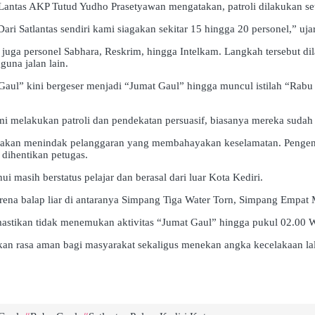
Lantas AKP Tutud Yudho Prasetyawan mengatakan, patroli dilakukan set
ri Satlantas sendiri kami siagakan sekitar 15 hingga 20 personel,” uja
i juga personel Sabhara, Reskrim, hingga Intelkam. Langkah tersebut dil
una jalan lain.
ul” kini bergeser menjadi “Jumat Gaul” hingga muncul istilah “Rabu 
i melakukan patroli dan pendekatan persuasif, biasanya mereka sudah 
 akan menindak pelanggaran yang membahayakan keselamatan. Pengen
dihentikan petugas.
i masih berstatus pelajar dan berasal dari luar Kota Kediri.
arena balap liar di antaranya Simpang Tiga Water Torn, Simpang Empa
memastikan tidak menemukan aktivitas “Jumat Gaul” hingga pukul 02.00 
akan rasa aman bagi masyarakat sekaligus menekan angka kecelakaan lal