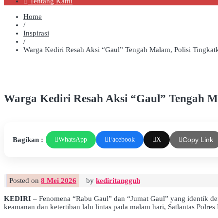
Tentang Kami
Home
/
Inspirasi
/
Warga Kediri Resah Aksi “Gaul” Tengah Malam, Polisi Tingkatk
Warga Kediri Resah Aksi “Gaul” Tengah Mal
Bagikan :
WhatsApp
Facebook
X
Copy Link
Posted on
8 Mei 2026
by
kediritangguh
KEDIRI
– Fenomena “Rabu Gaul” dan “Jumat Gaul” yang identik deng
keamanan dan ketertiban lalu lintas pada malam hari, Satlantas Polres 