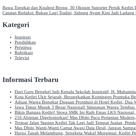
Navigasi
Bawa Tongkat dan Knalpot Brong, 30 Oknum Suporter Persik Kediri 
Catatan Redaksi: Bukan Lagi Tradisi, Sabung Ayam Kini Jadi Ladang
pos
Kategori
Inspirasi
Pendidikan
Peristiwa
Rubrikasi
Televisi
Informasi Terbaru
Dari Guru Bengkel Jadi Kepala Sekolah Inspiratif, H. Muham
Kota Kediri Ukir Sejarah, Berangkatkan Kontingen Pramuka B
Aduan Warga Bongkar Dugaan Prostitusi di Hotel Kediri, Dua W
Jawa Timur Masuk 3 Besar Nasional! Simpanan Warga Tembus R
Bikin Bangga Kediri! Siswa SMK Ini Raih Emas LKS Nasional, 
216 Alsintan Digelontorkan! Mas Dhito Pacu Pertanian Modern
Trotoar Jalan Stasiun Kediri Tak Lagi Jadi Tempat Jualan, Pem
Mas Dhito Wanti-Wanti Camat Awasi Data Desil, Jangan Samp
Harga Tanah Melambung, Sengketa Wakaf Mengintai: Kediri P