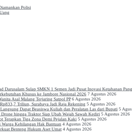
Diamankan Polisi
 Uang
mad Darusalam Sulap SMKN 1 Semen Jadi Pusat Inovasi Ketahanan Pan
erkebutuhan Khusus ke Jambore Nasional 2026
7 Agustus 2026
anita Asal Malang Terjaring Satpol PP
6 Agustus 2026
p833,7 Triliun, Surabaya Jadi Raja Rekening
5 Agustus 2026
Langsung Dapat Beasiswa Kuliah dan Peralatan Las dari Bupati
5 Agus
, Drone hingga Traktor Siap Ubah Wajah Sawah Kediri
5 Agustus 2026
kot Terapkan Tiga Zona Demi Pejalan Kaki
5 Agustus 2026
ai Warga Kehilangan Hak Bantuan
4 Agustus 2026
erkuat Benteng Hukum Aset Umat
4 Agustus 2026