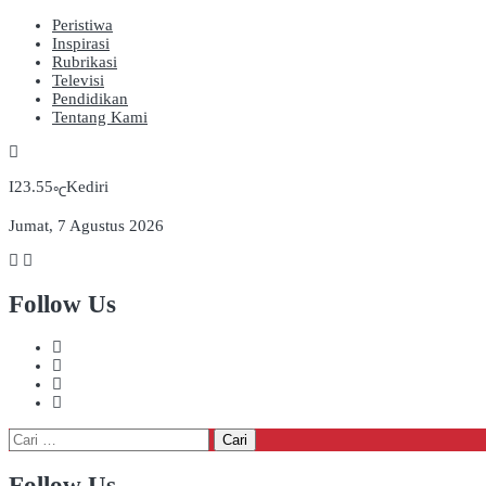
Peristiwa
Inspirasi
Rubrikasi
Televisi
Pendidikan
Tentang Kami
23.55
Kediri
℃
Jumat, 7 Agustus 2026
Follow Us
Cari
untuk:
Follow Us