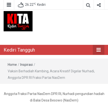
℃
26.22
Kediri
Berita Akurat Terpercaya
Kediri Tangguh
Kediri Tangguh
Home
/
Inspirasi
/
Vaksin Berhadiah Kambing, Acara Kreatif Digelar Nurhadi,
Anggota DPR RI Fraksi Partai NasDem
Anggota Fraksi Partai NasDem DPR RI, Nurhadi pengundian hadiah
di Balai Desa Besowo (NasDem)