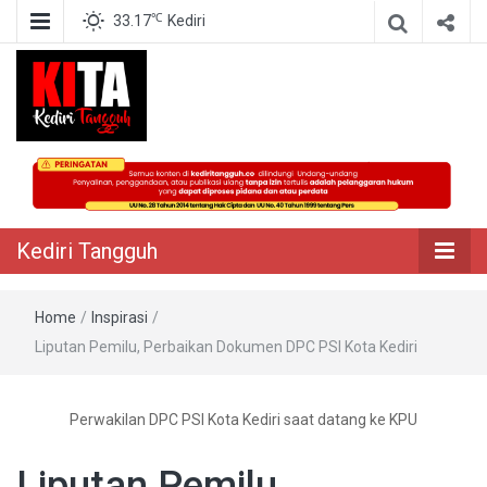
℃
33.17
Kediri
Berita Akurat Terpercaya
Kediri Tangguh
Kediri Tangguh
Home
/
Inspirasi
/
Liputan Pemilu, Perbaikan Dokumen DPC PSI Kota Kediri
Perwakilan DPC PSI Kota Kediri saat datang ke KPU
Liputan Pemilu,