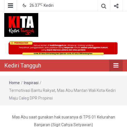
℃
26.37
Kediri
Berita Akurat Terpercaya
Kediri Tangguh
Kediri Tangguh
Home
/
Inspirasi
/
Termotivasi Bantu Rakyat, Mas Abu Mantan Wali Kota Kediri
Maju Caleg DPR Propinsi
Mas Abu saat gunakan hak suaranya di TPS 01 Kelurahan
Banjaran (Sigit Cahya Setyawan)