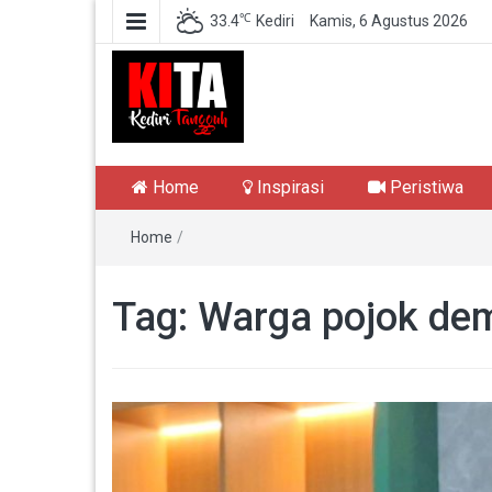
℃
33.4
Kediri
Kamis, 6 Agustus 2026
Kediri Tangguh
Berita Akurat Terpercaya
Home
Inspirasi
Peristiwa
Home
/
Tag:
Warga pojok de