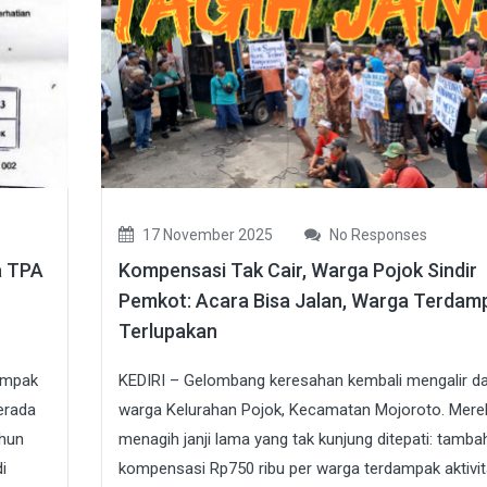
17 November 2025
No Responses
a TPA
Kompensasi Tak Cair, Warga Pojok Sindir
Pemkot: Acara Bisa Jalan, Warga Terdam
Terlupakan
ampak
KEDIRI – Gelombang keresahan kembali mengalir da
erada
warga Kelurahan Pojok, Kecamatan Mojoroto. Mere
ahun
menagih janji lama yang tak kunjung ditepati: tamba
i
kompensasi Rp750 ribu per warga terdampak aktivi