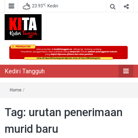
℃
23.93
Kediri
Berita Akurat Terpercaya
Kediri Tangguh
Kediri Tangguh
Home
/
Tag:
urutan penerimaan
murid baru