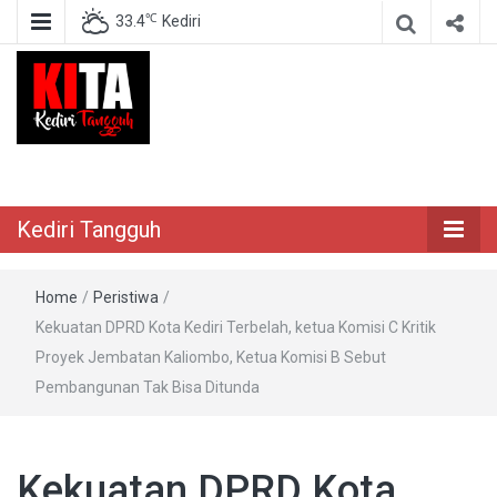
℃
33.4
Kediri
Berita Akurat Terpercaya
Kediri Tangguh
Kediri Tangguh
Home
/
Peristiwa
/
Kekuatan DPRD Kota Kediri Terbelah, ketua Komisi C Kritik
Proyek Jembatan Kaliombo, Ketua Komisi B Sebut
Pembangunan Tak Bisa Ditunda
Kekuatan DPRD Kota