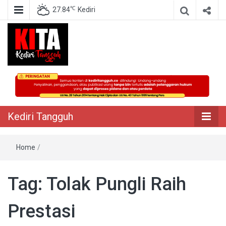
℃
27.84
Kediri
Berita Akurat Terpercaya
Kediri Tangguh
Kediri Tangguh
Home
/
Tag:
Tolak Pungli Raih
Prestasi