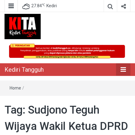
℃
27.84
Kediri
Berita Akurat Terpercaya
Kediri Tangguh
Kediri Tangguh
Home
/
Tag:
Sudjono Teguh
Wijaya Wakil Ketua DPRD